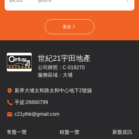
-
@8,333
@6,678
更多
世紀21宇田地產
公司牌照：C-019270
服務區域：大埔
新界大埔太和路太和中心地下2號舖
手提:
26660799
c21ythk@gmail.com
售盤一覽
租盤一覽
新盤資訊