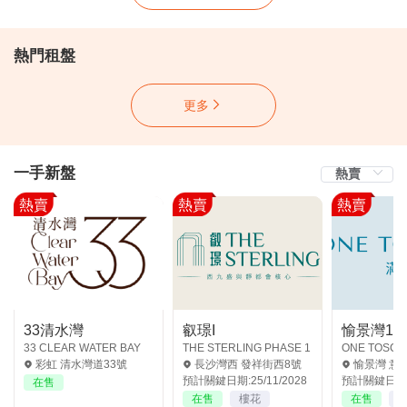
熱門租盤
更多
一手新盤
熱賣
熱賣
熱賣
33清水灣
叡璟I
愉景灣19-
33 CLEAR WATER BAY
THE STERLING PHASE 1
ONE TOSCA
彩虹 清水灣道33號
長沙灣西 發祥街西8號
愉景灣 意
預計關鍵日期:25/11/2028
預計關鍵日期:3
在售
在售
樓花
在售