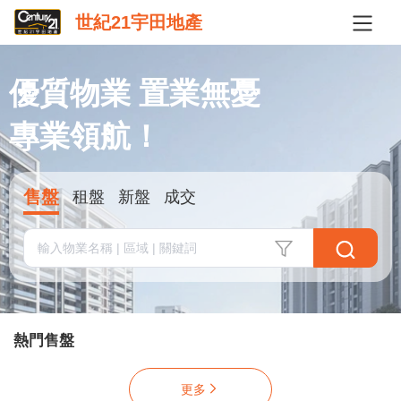
世紀21宇田地產
優質物業 置業無憂

專業領航！
售盤
租盤
新盤
成交
熱門售盤
更多