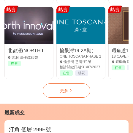
熱賣
熱賣
熱賣
北都滙(NORTH INNOVALE) 新界-古洞
愉景灣19-2A期(滿‧意2期)
環角道18
ONE TOSCANA PHASE 2
18 CAPE R
古洞 鄉梓路25號
愉景灣 意濤徑1號
舂磡角 環角道
在售
預計關鍵日期:31/07/2027
在售
在售
樓花
更多
最新成交
汀角 低層 299E號