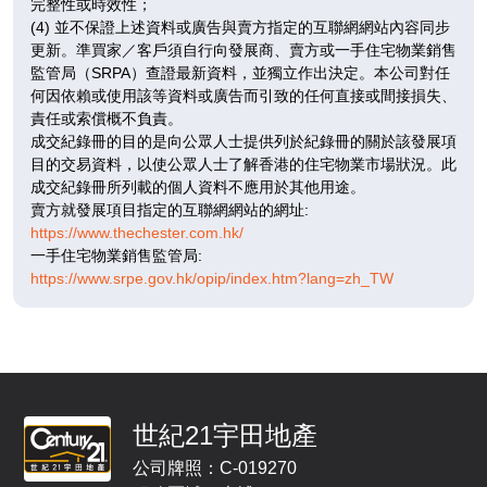
完整性或時效性；
招標
已售
已售
(4) 並不保證上述資料或廣告與賣方指定的互聯網網站內容同步
更新。準買家／客戶須自行向發展商、賣方或一手住宅物業銷售
A
B
C
監管局（SRPA）查證最新資料，並獨立作出決定。本公司對任
600呎
534呎
531呎
11
何因依賴或使用該等資料或廣告而引致的任何直接或間接損失、
4房(1套)
3房(1套)
3房(1套)
/
責任或索償概不負責。
F
$1,122.57萬
$1,164.06萬
成交紀錄冊的目的是向公眾人士提供列於紀錄冊的關於該發展項
目的交易資料，以使公眾人士了解香港的住宅物業市場狀況。此
招標
已售
已售
成交紀錄冊所列載的個人資料不應用於其他用途。
賣方就發展項目指定的互聯網網站的網址:
A
B
C
https://www.thechester.com.hk/
600呎
534呎
531呎
12
一手住宅物業銷售監管局:
4房(1套)
3房(1套)
3房(1套)
/
https://www.srpe.gov.hk/opip/index.htm?lang=zh_TW
F
$1,176.03萬
$1,167.75萬
招標
已售
已售
A
B
C
600呎
534呎
531呎
15
4房(1套)
3房(1套)
3房(1套)
世紀21宇田地產
/
F
$1,515萬
$1,136.34萬
$1,178.55萬
公司牌照：C-019270