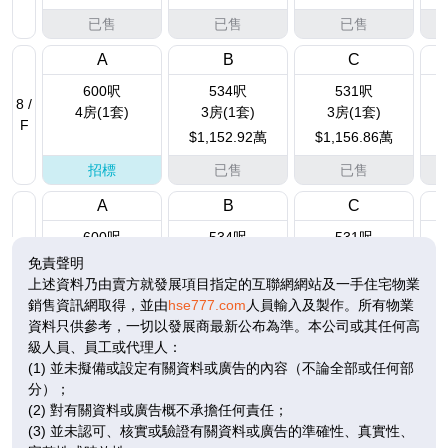
已售
已售
已售
A
B
C
600呎
534呎
531呎
8 /
4房(1套)
3房(1套)
3房(1套)
F
$1,152.92萬
$1,156.86萬
招標
已售
已售
A
B
C
600呎
534呎
531呎
9 /
4房(1套)
3房(1套)
3房(1套)
免責聲明
F
$1,488萬
$1,115.73萬
$1,163.28萬
上述資料乃由賣方就發展項目指定的互聯網網站及一手住宅物業
銷售資訊網取得，並由
hse777.com
人員輸入及製作。所有物業
已售
已售
已售
資料只供參考，一切以發展商最新公布為準。本公司或其任何高
級人員、員工或代理人：
A
B
C
(1) 並未擬備或設定有關資料或廣告的內容（不論全部或任何部
600呎
534呎
531呎
10
分）；
4房(1套)
3房(1套)
3房(1套)
/
(2) 對有關資料或廣告概不承擔任何責任；
F
$1,119.15萬
$1,160.46萬
(3) 並未認可、核實或驗證有關資料或廣告的準確性、真實性、