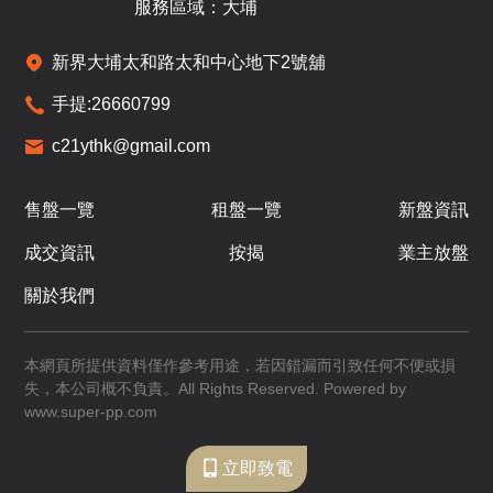
已售
已售
已售
服務區域：大埔
A
B
C
新界大埔太和路太和中心地下2號舖
600呎
534呎
531呎
16
4房(1套)
3房(1套)
3房(1套)
手提:
26660799
/
F
$1,143.18萬
$1,154.79萬
c21ythk@gmail.com
招標
已售
已售
A
B
C
售盤一覽
租盤一覽
新盤資訊
600呎
534呎
531呎
17
成交資訊
按揭
業主放盤
4房(1套)
3房(1套)
3房(1套)
/
F
$1,550.9萬
$1,146.6萬
$1,158.3萬
關於我們
已售
已售
已售
A
B
C
本網頁所提供資料僅作參考用途，若因錯漏而引致任何不便或損
失，本公司概不負責。All Rights Reserved. Powered by
600呎
534呎
531呎
18
www.super-pp.com
4房(1套)
3房(1套)
3房(1套)
/
F
$1,257.39萬
$1,172.34萬
立即致電
招標
已售
已售