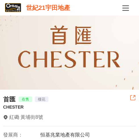
世紀21宇田地產
首匯
在售
樓花
CHESTER
紅磡 黃埔街8號
發展商：
恒基兆業地產有限公司