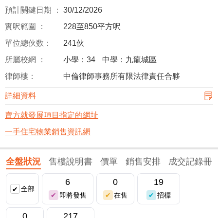
預計關鍵日期 ：
30/12/2026
實呎範圍 ：
228至850平方呎
單位總伙数：
241伙
所屬校網 ：
小學：34
中學：九龍城區
律師樓：
中倫律師事務所有限法律責任合夥
詳細資料
賣方就發展項目指定的網址
一手住宅物業銷售資訊網
全盤狀況
售樓說明書
價單
銷售安排
成交記錄冊
6
0
19
全部
即將發售
在售
招標
0
217