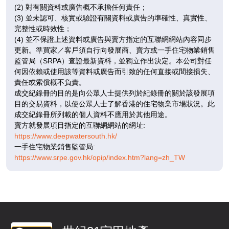
4房(2套)
4房(2套)
/
(2) 對有關資料或廣告概不承擔任何責任；
F
(3) 並未認可、核實或驗證有關資料或廣告的準確性、真實性、
完整性或時效性；
招標
招標
(4) 並不保證上述資料或廣告與賣方指定的互聯網網站內容同步
更新。準買家／客戶須自行向發展商、賣方或一手住宅物業銷售
A
B
監管局（SRPA）查證最新資料，並獨立作出決定。本公司對任
1,696呎
1,594呎
16
何因依賴或使用該等資料或廣告而引致的任何直接或間接損失、
4房(2套)
4房(2套)
/
責任或索償概不負責。
F
成交紀錄冊的目的是向公眾人士提供列於紀錄冊的關於該發展項
目的交易資料，以使公眾人士了解香港的住宅物業市場狀況。此
即將發售
即將發售
成交紀錄冊所列載的個人資料不應用於其他用途。
賣方就發展項目指定的互聯網網站的網址:
A
B
https://www.deepwatersouth.hk/
1,696呎
1,594呎
17
一手住宅物業銷售監管局:
4房(2套)
4房(2套)
/
https://www.srpe.gov.hk/opip/index.htm?lang=zh_TW
F
即將發售
即將發售
A
B
1,696呎
1,594呎
18
4房(2套)
4房(2套)