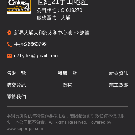
世紀21宇田地產
/
F
公司牌照：C-019270
即將發售
即將發售
服務區域：大埔
A
B
新界大埔太和路太和中心地下2號舖
1,696呎
1,594呎
19
4房(2套)
4房(2套)
手提:
26660799
/
F
$6,331.37萬
c21ythk@gmail.com
招標
已售
A
B
售盤一覽
租盤一覽
新盤資訊
1,696呎
1,594呎
20
成交資訊
按揭
業主放盤
4房(2套)
4房(2套)
/
F
關於我們
招標
招標
A
B
本網頁所提供資料僅作參考用途，若因錯漏而引致任何不便或損
失，本公司概不負責。All Rights Reserved. Powered by
1,696呎
1,594呎
21
www.super-pp.com
4房(2套)
4房(2套)
/