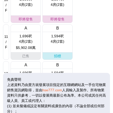
4房(2套)
4房(2套)
/
F
即將發售
即將發售
A
B
1,696呎
1,594呎
11
4房(2套)
4房(2套)
/
F
$5,902.08萬
已售
招標
A
B
1,696呎
1,594呎
12
4房(2套)
4房(2套)
/
免責聲明
F
$5,851.2萬
$5,419.6萬
上述資料乃由賣方就發展項目指定的互聯網網站及一手住宅物業
銷售資訊網取得，並由
hse777.com
人員輸入及製作。所有物業
已售
已售
資料只供參考，一切以發展商最新公布為準。本公司或其任何高
級人員、員工或代理人：
A
B
(1) 並未擬備或設定有關資料或廣告的內容（不論全部或任何部
1,696呎
1,594呎
15
分）；