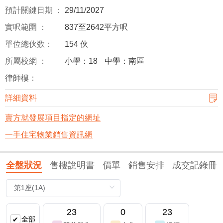
預計關鍵日期 ：
29/11/2027
實呎範圍 ：
837至2642平方呎
單位總伙数：
154 伙
所屬校網 ：
小學：18
中學：南區
律師樓：
詳細資料
賣方就發展項目指定的網址
一手住宅物業銷售資訊網
全盤狀況
售樓說明書
價單
銷售安排
成交記錄冊
23
0
23
全部